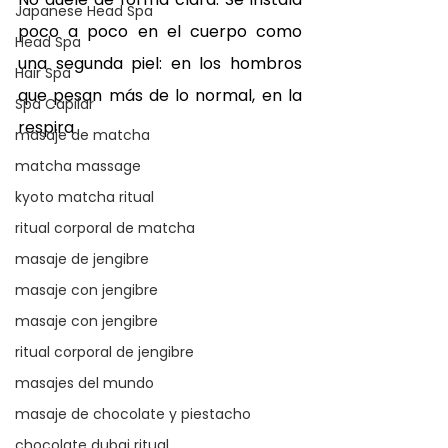
Japanese Head Spa
poco a poco en el cuerpo como 
Head Spa
una segunda piel: en los hombros 
Hair Spa
que pesan más de lo normal, en la 
Spa Capilar
respira
masaje de matcha
matcha massage
kyoto matcha ritual
ritual corporal de matcha
masaje de jengibre
masaje con jengibre
masaje con jengibre
ritual corporal de jengibre
masajes del mundo
masaje de chocolate y piestacho
chocolate dubai ritual