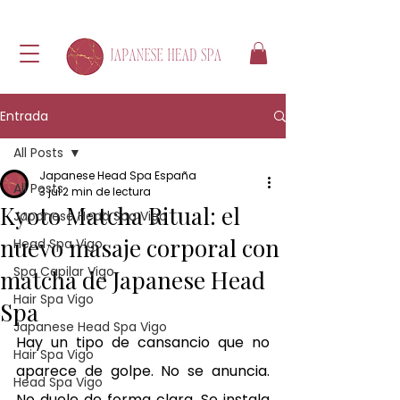
Entrada
All Posts
Japanese Head Spa España
All Posts
3 jul
2 min de lectura
Kyoto Matcha Ritual: el
Japanese Head Spa Vigo
nuevo masaje corporal con
Head Spa Vigo
Spa Capilar Vigo
matcha de Japanese Head
Hair Spa Vigo
Spa
Japanese Head Spa Vigo
Hay un tipo de cansancio que no 
Hair Spa Vigo
aparece de golpe. No se anuncia. 
Head Spa Vigo
No duele de forma clara. Se instala 