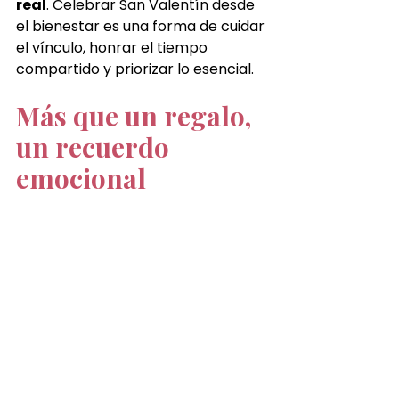
real
. Celebrar San Valentín desde 
el bienestar es una forma de cuidar 
el vínculo, honrar el tiempo 
compartido y priorizar lo esencial.
Más que un regalo, 
un recuerdo 
emocional
A diferencia de los obsequios 
tradicionales, un
 Japanese Head 
Spa se recuerda por cómo se 
sintió
. La calma, la desconexión y 
el cuidado se convierten en un 
recuerdo emocional duradero
.
Japanese Head Spa 
Vigo: celebra el 