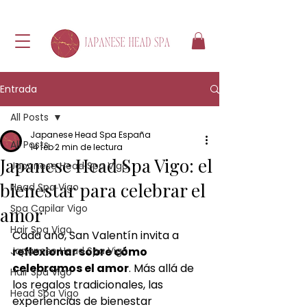
Entrada
All Posts
Japanese Head Spa España
All Posts
14 feb
2 min de lectura
Japanese Head Spa Vigo: el
Japanese Head Spa Vigo
bienestar para celebrar el
Head Spa Vigo
Spa Capilar Vigo
amor
Hair Spa Vigo
Cada año, San Valentín invita a 
Japanese Head Spa Vigo
reflexionar sobre cómo 
celebramos el amor
. Más allá de 
Hair Spa Vigo
los regalos tradicionales, las 
Head Spa Vigo
experiencias de bienestar 