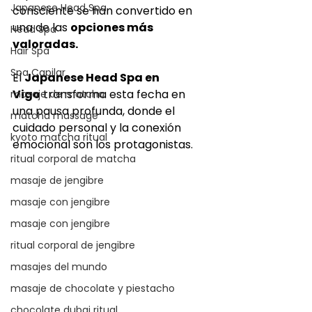
Japanese Head Spa
consciente se han convertido en 
una de las 
opciones más 
Head Spa
valoradas.
Hair Spa
Spa Capilar
El 
Japanese Head Spa en 
Vigo
 transforma esta fecha en 
masaje de matcha
una pausa profunda, donde el 
matcha massage
cuidado personal y la conexión 
kyoto matcha ritual
emocional son los protagonistas.
ritual corporal de matcha
masaje de jengibre
masaje con jengibre
masaje con jengibre
ritual corporal de jengibre
masajes del mundo
masaje de chocolate y piestacho
chocolate dubai ritual