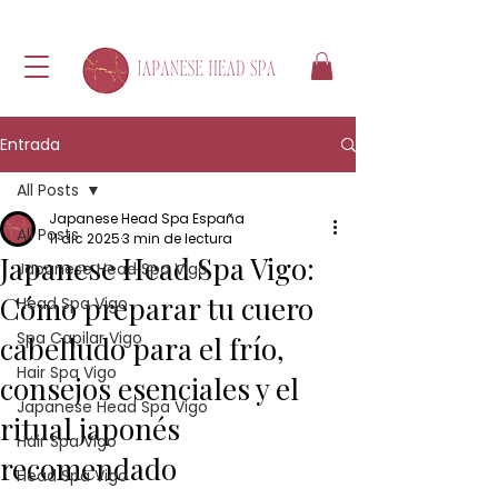
Entrada
All Posts
Japanese Head Spa España
All Posts
11 dic 2025
3 min de lectura
Japanese Head Spa Vigo:
Japanese Head Spa Vigo
Cómo preparar tu cuero
Head Spa Vigo
Spa Capilar Vigo
cabelludo para el frío,
Hair Spa Vigo
consejos esenciales y el
Japanese Head Spa Vigo
ritual japonés
Hair Spa Vigo
recomendado
Head Spa Vigo