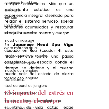
Japanese Head Spa
terapias sensoriales. Más que un 
tratamiento estético, es una 
Head Spa
experiencia integral diseñada para 
Hair Spa
relajar el sistema nervioso, liberar 
Spa Capilar
tensiones acumuladas y restaurar 
el equilibrio entre mente y cuerpo.
masaje de matcha
matcha massage
En 
Japanese Head Spa Vigo 
kyoto matcha ritual
ubicado en 
​Rúa Ecuador 41
, este 
ritual corporal de matcha
ritual se vive como una pausa 
consciente: un espacio donde el 
masaje de jengibre
tiempo se detiene y el cuerpo 
masaje con jengibre
puede salir del estado de alerta 
masaje con jengibre
constante.
ritual corporal de jengibre
El impacto del estrés en 
masajes del mundo
la mente y el cuerpo
masaje de chocolate y piestacho
El ritmo de vida actual exige 
chocolate dubai ritual