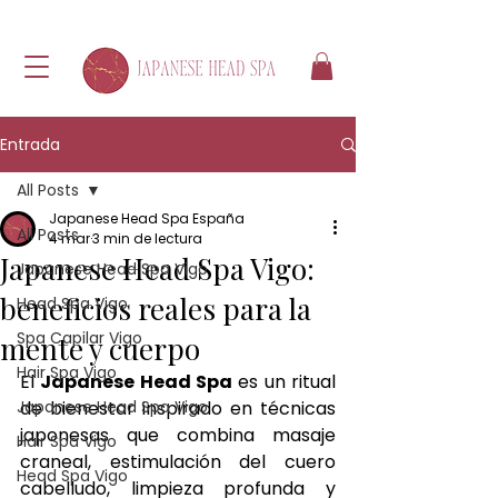
Entrada
All Posts
Japanese Head Spa España
All Posts
4 mar
3 min de lectura
Japanese Head Spa Vigo:
Japanese Head Spa Vigo
beneficios reales para la
Head Spa Vigo
Spa Capilar Vigo
mente y cuerpo
Hair Spa Vigo
El 
Japanese Head Spa
 es un ritual 
Japanese Head Spa Vigo
de bienestar inspirado en técnicas 
japonesas que combina masaje 
Hair Spa Vigo
craneal, estimulación del cuero 
Head Spa Vigo
cabelludo, limpieza profunda y 