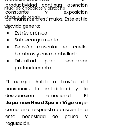
productividad continua, atención 
ritual de chocolate y pistacho
constante y exposición 
cheque de regalo
permanente a estímulos. Este estilo 
de vida genera:
vigo
Estrés crónico
Sobrecarga mental
Tensión muscular en cuello, 
hombros y cuero cabelludo
Dificultad para descansar 
profundamente
El cuerpo habla a través del 
cansancio, la irritabilidad y la 
desconexión emocional. El 
Japanese Head Spa en Vigo 
surge 
como una respuesta consciente a 
esta necesidad de pausa y 
regulación.