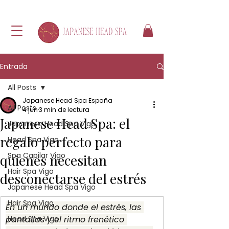
Entrada
All Posts
Japanese Head Spa España
All Posts
4 jun
3 min de lectura
Japanese Head Spa: el
Japanese Head Spa Vigo
regalo perfecto para
Head Spa Vigo
Spa Capilar Vigo
quienes necesitan
Hair Spa Vigo
desconectarse del estrés
Japanese Head Spa Vigo
Hair Spa Vigo
En un mundo donde el estrés, las 
pantallas y el ritmo frenético 
Head Spa Vigo