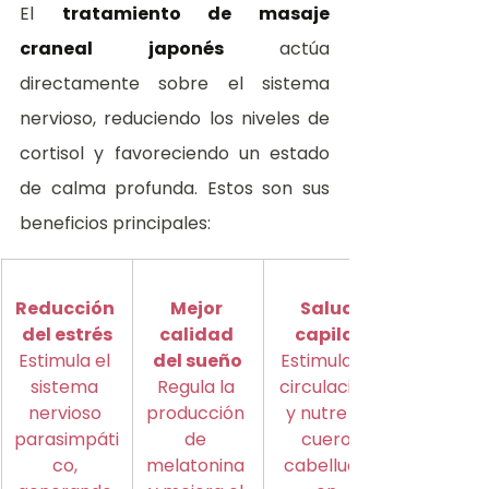
El 
tratamiento de masaje 
craneal japonés
 actúa 
directamente sobre el sistema 
nervioso, reduciendo los niveles de 
cortisol y favoreciendo un estado 
de calma profunda. Estos son sus 
beneficios principales:
Reducción 
Mejor 
Salud 
del estrés
calidad 
capilar
Estimula el 
del sueño
Estimula la 
sistema 
Regula la 
circulación 
nervioso 
producción 
y nutre el 
parasimpáti
de 
cuero 
co, 
melatonina 
cabelludo 