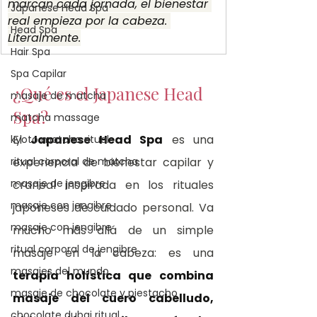
marcan cada jornada, el bienestar 
Japanese Head Spa
real empieza por la cabeza. 
Head Spa
Literalmente.
Hair Spa
Spa Capilar
¿Qué es el Japanese Head 
masaje de matcha
Spa?
matcha massage
El 
Japanese Head Spa
 es una 
kyoto matcha ritual
ritual corporal de matcha
experiencia de bienestar capilar y 
masaje de jengibre
craneal inspirada en los rituales 
masaje con jengibre
japoneses de cuidado personal. Va 
masaje con jengibre
mucho más allá de un simple 
ritual corporal de jengibre
masaje en la cabeza: es una 
masajes del mundo
terapia holística que combina 
masaje de chocolate y piestacho
masaje del cuero cabelludo, 
chocolate dubai ritual