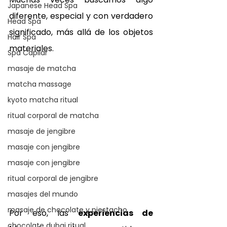
Japanese Head Spa
diferente, especial y con verdadero 
Head Spa
significado, más allá de los objetos 
Hair Spa
materiales. 
Spa Capilar
masaje de matcha
matcha massage
kyoto matcha ritual
ritual corporal de matcha
masaje de jengibre
masaje con jengibre
masaje con jengibre
ritual corporal de jengibre
masajes del mundo
masaje de chocolate y piestacho
Por eso, las 
experiencias de 
chocolate dubai ritual