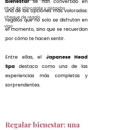
bienestar
 se han convertido en 
ritual de chocolate y pistacho
una de las opciones más valoradas: 
cheque de regalo
regalos que no solo se disfrutan en 
vigo
el momento, sino que se recuerdan 
por cómo te hacen sentir.
Entre ellas, el 
Japanese Head 
Spa
 destaca como una de las 
experiencias más completas y 
sorprendentes.
Regalar bienestar: una 