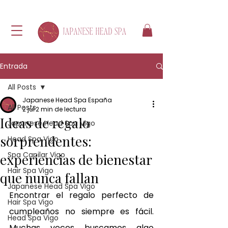
Entrada
All Posts
Japanese Head Spa España
All Posts
2 jul
2 min de lectura
Ideas de regalo
Japanese Head Spa Vigo
sorprendentes:
Head Spa Vigo
Spa Capilar Vigo
experiencias de bienestar
Hair Spa Vigo
que nunca fallan
Japanese Head Spa Vigo
Encontrar el regalo perfecto de 
Hair Spa Vigo
cumpleaños no siempre es fácil. 
Head Spa Vigo
Muchas veces buscamos algo 