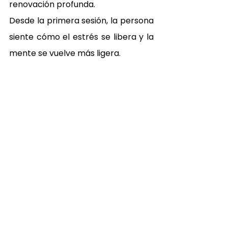
renovación profunda.
Desde la primera sesión, la persona 
siente cómo el estrés se libera y la 
mente se vuelve más ligera.
Si buscas 
ideas de regalo para 
cumpleaños
, el 
Japanese Head 
Spa
 es una opción que nunca falla. 
No es solo un tratamiento, es una 
experiencia de bienestar que 
transforma el estado de ánimo y 
deja una huella emocional duradera.
Porque los mejores regalos no son 
cosas… son momentos que se 
sienten.