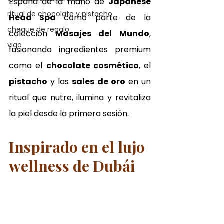
España de la mano de 
Japanese 
ritual de chocolate y pistacho
Head Spa
 como parte de la 
cheque de regalo
colección 
Masajes del Mundo
, 
vigo
fusionando ingredientes premium 
como el 
chocolate cosmético
, el 
pistacho
 y las 
sales de oro
 en un 
ritual que nutre, ilumina y revitaliza 
la piel desde la primera sesión.
Inspirado en el lujo 
wellness de Dubái