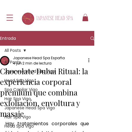
Entrada
All Posts
Japanese Head Spa España
All Posts
4 jun
2 min de lectura
Chocolate Dubai Ritual: la
Japanese Head Spa Vigo
experiencia corporal
Head Spa Vigo
Spa Capilar Vigo
premium que combina
Hair Spa Vigo
exfoliación, envoltura y
Japanese Head Spa Vigo
masaje
Hair Spa Vigo
Hay tratamientos corporales que 
Head Spa Vigo