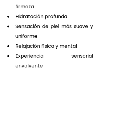
firmeza
Hidratación profunda
Sensación de piel más suave y 
uniforme
Relajación física y mental
Experiencia sensorial 
envolvente
El aroma cálido del chocolate y la 
textura de los productos crean 
además una sensación inmediata 
de bienestar y desconexión total.