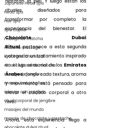
hidratan la piel. Y luego están los 
Japanese Head Spa
rituales diseñados para 
Head Spa
transformar por completo la 
Hair Spa
experiencia del bienestar. El 
Spa Capilar
Chocolate Dubai 
masaje de matcha
Ritual
 pertenece a esta segunda 
matcha massage
categoría: un tratamiento inspirado 
kyoto matcha ritual
en el lujo sensorial de los 
Emiratos 
ritual corporal de matcha
Árabes
, donde cada textura, aroma 
masaje de jengibre
masaje con jengibre
y movimiento está pensado para 
masaje con jengibre
elevar el cuidado corporal a otro 
ritual corporal de jengibre
nivel.
masajes del mundo
masaje de chocolate y piestacho
Ahora, esta experiencia llega a 
chocolate dubai ritual