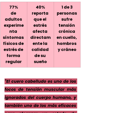
77%
40%
1 de 3
de 
reporta 
personas 
adultos 
que el 
sufre 
experime
estrés 
tensión 
nta 
afecta 
crónica 
síntomas 
directam
en cuello, 
físicos de 
ente la 
hombros 
estrés de 
calidad 
y cráneo
forma 
de su 
regular
sueño
"El cuero cabelludo es uno de los 
focos de tensión muscular más 
ignorados del cuerpo humano, y 
también uno de los más eficaces 