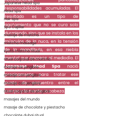
Japanese Head Spa
responsabilidades acumuladas. El 
Head Spa
resultado es un tipo de 
Hair Spa
agotamiento que no se cura solo 
Spa Capilar
durmiendo, sino que se instala en los 
masaje de matcha
músculos de la nuca, en la tensión 
matcha massage
de la mandíbula, en esa niebla 
kyoto matcha ritual
mental que aparece al mediodía. El 
ritual corporal de matcha
Japanese Head Spa
 nació 
masaje de jengibre
precisamente para tratar ese 
masaje con jengibre
punto de encuentro entre el 
masaje con jengibre
cuerpo y la mente: la cabeza.
ritual corporal de jengibre
masajes del mundo
masaje de chocolate y piestacho
chocolate dubai ritual