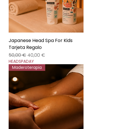
Japanese Head Spa For Kids
Tarjeta Regalo
Precio
Precio de oferta
50,00 €
40,00 €
HEADSPADAY
Maderoterapia