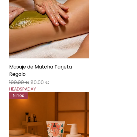
Masaje de Matcha Tarjeta
Regalo
Precio
Precio de oferta
100,00 €
80,00 €
HEADSPADAY
Niños