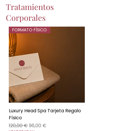
Tratamientos
Corporales
FORMATO FÍSICO
Luxury Head Spa Tarjeta Regalo
Físico
Precio
Precio de oferta
120,00 €
96,00 €