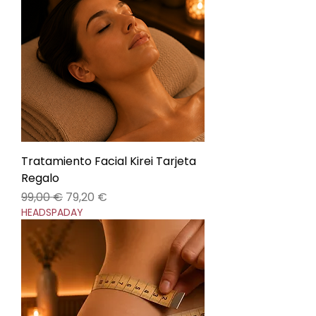
Tratamiento Facial Kirei Tarjeta
Regalo
Precio
Precio de oferta
99,00 €
79,20 €
HEADSPADAY