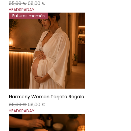
Precio
Precio de oferta
85,00 €
68,00 €
HEADSPADAY
Futuras mamás
Harmony Woman Tarjeta Regalo
Precio
Precio de oferta
85,00 €
68,00 €
HEADSPADAY