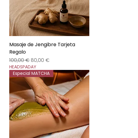
Masaje de Jengibre Tarjeta
Regalo
Precio
Precio de oferta
100,00 €
80,00 €
HEADSPADAY
Especial MATCHA