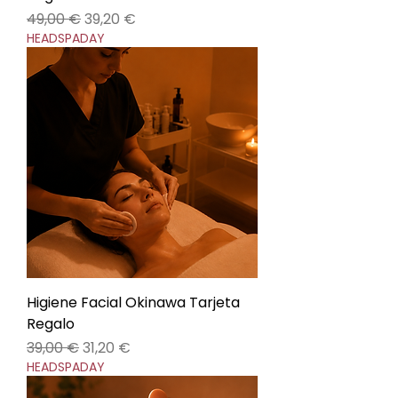
Precio
Precio de oferta
49,00 €
39,20 €
HEADSPADAY
Higiene Facial Okinawa Tarjeta
Regalo
Precio
Precio de oferta
39,00 €
31,20 €
HEADSPADAY