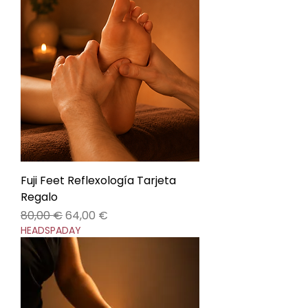
Fuji Feet Reflexología Tarjeta
Regalo
Precio
Precio de oferta
80,00 €
64,00 €
HEADSPADAY