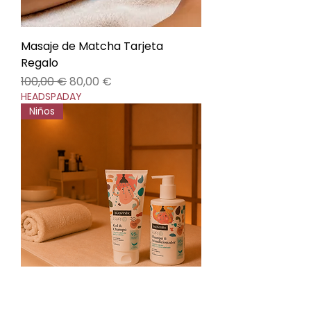
Masaje de Matcha Tarjeta
Regalo
Precio
Precio de oferta
100,00 €
80,00 €
HEADSPADAY
Niños
Japanese Head Spa For Kids