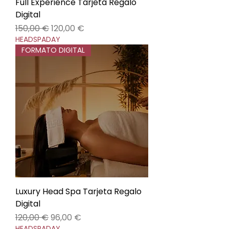
Full Experience Tarjeta Regalo
Digital
Precio
Precio de oferta
150,00 €
120,00 €
HEADSPADAY
FORMATO DIGITAL
Luxury Head Spa Tarjeta Regalo
Digital
Precio
Precio de oferta
120,00 €
96,00 €
HEADSPADAY