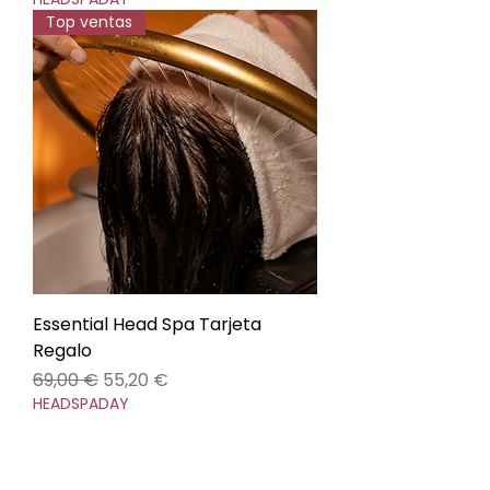
Top ventas
Essential Head Spa Tarjeta
Regalo
Precio
Precio de oferta
69,00 €
55,20 €
HEADSPADAY