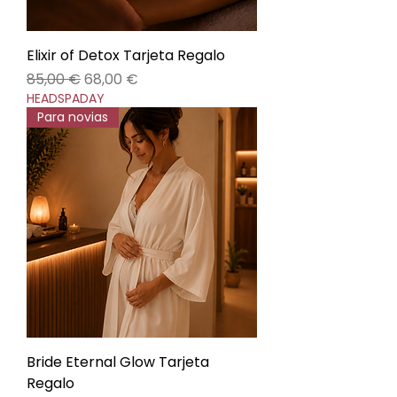
Elixir of Detox Tarjeta Regalo
Precio
Precio de oferta
85,00 €
68,00 €
HEADSPADAY
Para novias
Bride Eternal Glow Tarjeta
Regalo