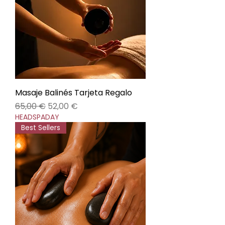
Masaje Balinés Tarjeta Regalo
Precio
Precio de oferta
65,00 €
52,00 €
HEADSPADAY
Best Sellers