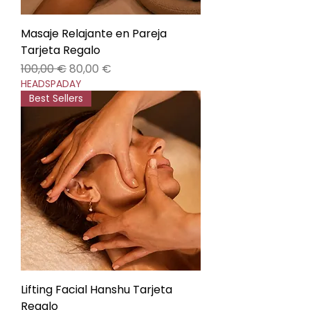
Masaje Relajante en Pareja
Tarjeta Regalo
Precio
Precio de oferta
100,00 €
80,00 €
HEADSPADAY
Best Sellers
Lifting Facial Hanshu Tarjeta
Regalo