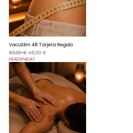
VacuSlim 48 Tarjeta Regalo
Precio
Precio de oferta
60,00 €
48,00 €
HEADSPADAY