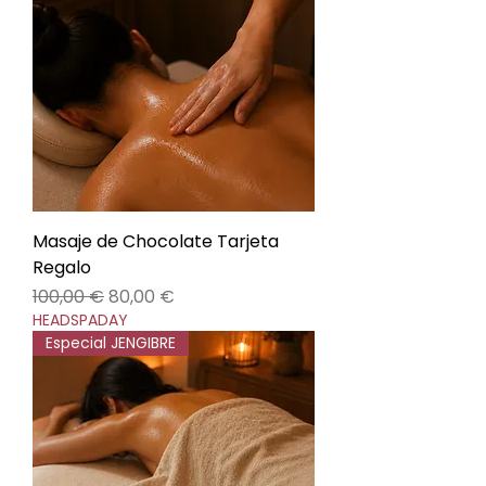
Masaje de Chocolate Tarjeta
Regalo
Precio
Precio de oferta
100,00 €
80,00 €
HEADSPADAY
Especial JENGIBRE