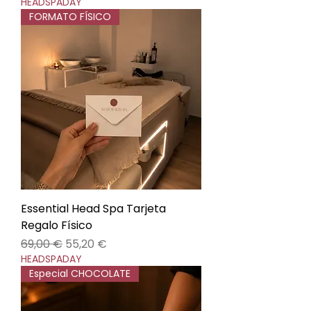
HEADSPADAY
FORMATO FÍSICO
Essential Head Spa Tarjeta
Regalo Físico
Precio
Precio de oferta
69,00 €
55,20 €
HEADSPADAY
Especial CHOCOLATE