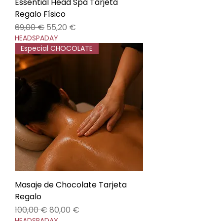
Essential Head Spa Tarjeta
Regalo Físico
Precio
Precio de oferta
69,00 €
55,20 €
HEADSPADAY
Especial CHOCOLATE
Masaje de Chocolate Tarjeta
Regalo
Precio
Precio de oferta
100,00 €
80,00 €
HEADSPADAY