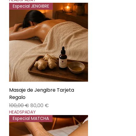
Especial JENGIBRE
Masaje de Jengibre Tarjeta
Regalo
Precio
Precio de oferta
100,00 €
80,00 €
HEADSPADAY
Especial MATCHA