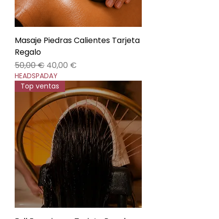
Masaje Piedras Calientes Tarjeta
Regalo
Precio
Precio de oferta
50,00 €
40,00 €
HEADSPADAY
Top ventas